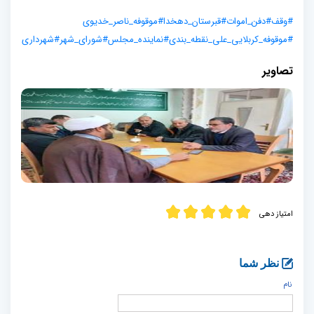
#وقف
#دفن_اموات
#قبرستان_دهخدا
#موقوفه_ناصر_خدیوی
#موقوفه_کربلایی_علی_نقطه_بندی
#نماینده_مجلس
#شورای_شهر
#شهرداری
تصاویر
امتیاز دهی
نظر شما
نام