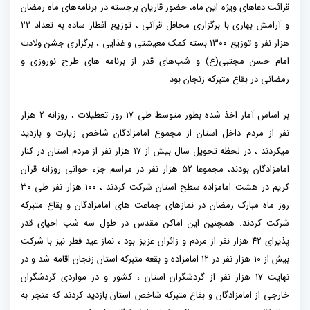
قرائت دعاهای ویژه این ماه، حضور قاریان برجسته در برنامه‌های ماه رمضان
و آرامش بهاری با برگزاری محافل قرآنی ، توزیع افطار ساده به تعداد ۲۲
هزار نفر و توزیع ۱۳۰۰ بسته کمک معیشتی و غذایی ، برگزاری جشن ولادت
امام حسن مجتبی(ع) و شب‌های قدر از برنامه های طرح نوروزی و
رمضانی در بقاع متبرکه زنجان بود
بر اساس آمار اخذ شده بطور متوسط طی ۱۷ روز تعطیلات ، روزانه ۲ هزار
نفر از مردم داخل استان از مجموع امامزادگان شاخص زیارت و بازدید
میکردند ، در لحظه تحویل سال بیش از ۱۷ هزار نفر از مردم استان در کنار
امامزادگان بودند، مجموعا ۵۲ هزار نفر در مراسم جزء خوانی روزانه قرآن
کریم در هشت امامزاده سطح استان شرکت کردند ، ۱۰۰ هزار نفر طی ۳۰
روز ماه مبارک رمضان در نمازهای جماعت های امامزادگان و بقاع متبرکه
شرکت کردند. همچنین این اماکن مقدس در طول سه شب احیای قدر
پذیرای ۴۲ هزار نفر از مردم و زائران عزیز بود ، نماز عید فطر نیز با شرکت
بیش از ۱۰ هزار نفر در ۱۲ امامزاده و بقعه متبرکه استان زنجان اقامه شد و در
نهایت ۱۷ هزار نفر از گردشگران استان ، کشور و در مواردی گردشگران
خارجی از امامزادگان و بقاع متبرکه شاخص استان بازدید کردند که منجر به