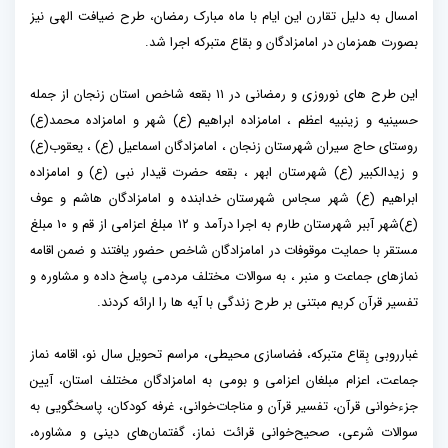
امسال به دلیل تقارن این ایام با ماه مبارک رمضان، طرح ضیافت الهی نیز
بصورت همزمان در امامزادگان و بقاع متبرکه اجرا شد.
این طرح های نوروزی و رمضانی در ۱۱ بقعه شاخص استان زنجان از جمله
حسینیه و زینبیه اعظم ، امامزاده ابراهیم (ع) شهر و امامزاده محمد(ع)
روستای حاج سیران شهرستان زنجان ، امامزادگان اسماعیل (ع) ، یعقوب(ع)
و زیدالکبیر (ع) شهرستان ابهر ، بقعه حضرت قیدار نبی (ع) و امامزاده
ابراهیم (ع) شهر سجاس شهرستان خدابنده و امامزادگان هاشم و عوف
(ع)شهر آببر شهرستان طارم به اجرا درآمد و ۱۲ مبلغ اعزامی از قم و ۱۰ مبلغ
مستقر با حمایت موقوفات در امامزادگان شاخص حضور یافتند و ضمن اقامه
نمازهای جماعت و منبر ، به سوالات مختلف مردمی پاسخ داده و مشاوره و
تفسیر قرآن کریم مبتنی بر طرح زندگی با آیه ها را ارائه کردند.
غبارروبی بِقاع متبرکه، فضاسازی محیطی، مراسم تحویل سال نو، اقامه نماز
جماعت، اعزام مبلغان اعزامی و بومی به امامزادگان مختلف استان، آیین
جزءخوانی قرآن، تفسیر قرآن و مناجات‌خوانی، غرفه کودکان، پاسخگویی به
سوالات شرعی، صحیح‌خوانی قرائت نماز، گفتمان‌های دینی و مشاوره،