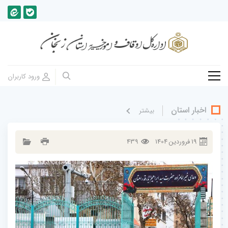
اخبار استان
بيشتر
19
فروردين
1404
439