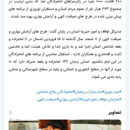
۲۰۰ اقامت ۱۰۰۰ نفره در زائرسراهای امامزادگان شد که بدین ترتیب در
مجموع ۲۷۳ هزار نفر از عموم مردم استان و مسافران نوروزی از برنامه های
پیش بینی شده در طرح های ضیافت الهی و آرامش بهاری بهره مند شدند.
مدیرکل اوقاف و امور خیریه استان در پایان گفت: طرح های آرامش بهاری و
ضیافت الهی از ۱۱ اسفند سال گذشته تا ۱۵ فروردین امسال در ۱۱ امامزاده و
بقعه شاخص استان اجرا شد و به یاری خدا و تلاش هیئت امنا و خادمین
ثابت و افتخاری و همکاران اداره ، استقبال مناسبی از برنامه های امامزادگان
در این ایام داشتیم. استان زنجان ۱۳۲ امامزاده و بقعه متبرکه دارد که ۱۰
مورد از آنها در سطح کشوری و استانی و بقیه در سطح شهرستانی و محلی
رتبه بندی می شوند.
#عید_نوروز
#ماه_مبارک_رمضان
#امامزادگان_بقاع_شاخص
#سازمان_اوقاف_امورخیریه
#آرامش_بهاری
#ضیافت_الهی
تصاویر