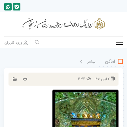
اماکن
بيشتر
2
آبان
1401
332