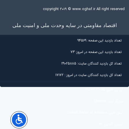
copyright ۲۰۱۹ ©
www.oghaf.ir
All right reserved
اقتصاد مقاومتی در سایه وحدت ملی و امنیت ملی
تعداد بازديد اين صفحه:
94569
تعداد بازديد اين صفحه در امروز:
73
تعداد کل بازديد کنندگان سايت:
29025885
تعداد کل بازديد کنندگان سایت در امروز :
17172
آی پی کاربر:
216.73.217.95
مرورگر کاربر:
Chrome
کشور کاربر:
United States of America
کاربران آنلاین:
26