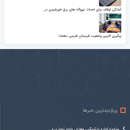
آمادگی اوقاف برای احداث نیروگاه های برق خورشیدی در...
پیگیری آخرین وضعیت قبرستان قدیمی دهخدا
پیوندها
بيشتر
پربازدیدترین خبرها
مزایده اجاره پارکینگ ، مغازه ، واحد تجاری و...