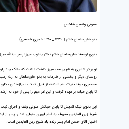
معرفی واقفین شاخص
بانو خاورسلطان خانم ( ۱۲۳۰ _ ۱۳۱۰ هجری شمسی)
بانوی ارجمند خاورسلطان خانم دختر یعقوب میرزا پسر عبدالله میرزا
او برادر شاعری به نام یوسف میرزا داشت داشت که مالک چند پارچه
روستای دیگر و بخشی از طارمات به بانو خاورسلطان به ارث رسید ، 
محضری ، وقف نیات عام المنفعه از قبیل کمک به نیازمندان ، دارو
تا پایان حیات بر عهده گرفت و این امر مهم را پس از خود به ارشد
این بانوی نیک اندیش تا پایان حیاتش متولی وقف و اجرای نی
شیخ زین العابدین معروف به امام ابهری متولی شد و پس از ایشا
اختیار آقای حسن امام پسر زنده یاد شیخ زین العابدین است.