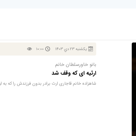
يكشنبه
23
دي
1403
10:00
بانو خاورسلطان خانم
ارثیه ای که وقف شد
شاهزاده خانم قاجاری ارث برادر بدون فرزندش را که به او 