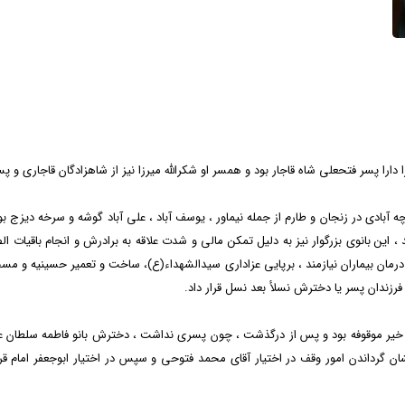
 دارا پسر فتحعلی شاه قاجار بود و همسر او شکرالله میرزا نیز از شاهزادگان قاجاری و 
 آبادی در زنجان و طارم از جمله نیماور ، یوسف آباد ، علی آباد گوشه و سرخه دیزج ب
این بانوی بزرگوار نیز به دلیل تمکن مالی و شدت علاقه به برادرش و انجام باقیات الص
 درمان بیماران نیازمند ، برپایی عزاداری سیدالشهداء(ع)، ساخت و تعمیر حسینیه و مس
 فرزندان پسر یا دخترش نسلأ بعد نسل قرار داد.
ات خیر موقوفه بود و پس از درگذشت ، چون پسری نداشت ، دخترش بانو فاطمه سلطان
ن گرداندن امور وقف در اختیار آقای محمد فتوحی و سپس در اختیار ابوجعفر امام قر