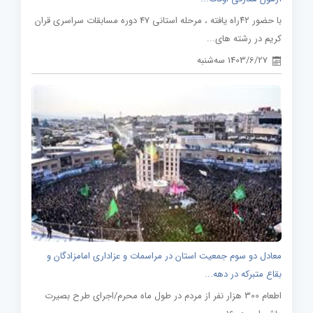
با حضور ۴۲راه یافته ، مرحله استانی 47 دوره مسابقات سراسری قران
کریم در رشته های...
1403/6/27 سه‌شنبه
معادل دو سوم جمعیت استان در مراسمات و عزاداری امامزادگان و
بقاع متبرکه در دهه...
اطعام 300 هزار نفر از مردم در طول ماه محرم/اجرای طرح بصیرت