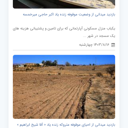
بازدید میدانی از وضعیت موقوفه زنده یاد اکبر حاجی میرخمسه
یکباب منزل مسکونی آپارتمانی که برای تامین و پشتیبانی هزینه های
یک مسجد در شهر ...
1403/8/16 چهارشنبه
بازدید میدانی از احیای موقوفه متروکه زنده یاد « آقا شیخ ابراهیم »