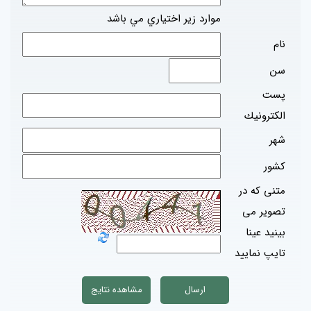
موارد زير اختياري مي باشد
نام
سن
پست
الكترونيك
شهر
كشور
متنی که در
تصویر می
بینید عینا
تایپ نمایید