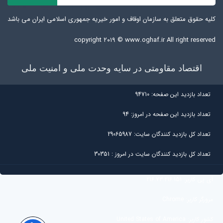
کلیه حقوق متعلق به سازمان اوقاف و امور خیریه جمهوری اسلامی ایران می باشد
copyright ۲۰۱۹ ©
www.oghaf.ir
All right reserved
اقتصاد مقاومتی در سایه وحدت ملی و امنیت ملی
تعداد بازديد اين صفحه:
94710
تعداد بازديد اين صفحه در امروز:
94
تعداد کل بازديد کنندگان سايت:
29065987
تعداد کل بازديد کنندگان سایت در امروز :
30351
آی پی کاربر:
216.73.216.151
مرورگر کاربر:
Chrome
کشور کاربر:
United States of America