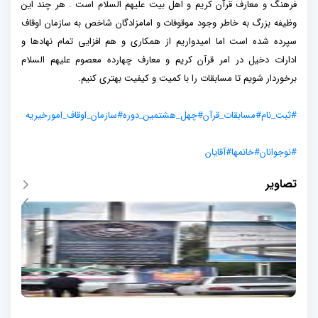
فرهنگ و معارف قرآن کریم و اهل بیت علیهم السلام است . هر چند این
وظیفه بزرگ به خاطر وجود موقوفات و امامزادگان شاخص به سازمان اوقاف
سپرده شده است اما امیدواریم از همکاری و هم افزایی تمام نهادها و
ادارات دخیل در امر قرآن کریم و معارف چهارده معصوم علیهم السلام
برخوردار شویم تا مسابقات را با کمیت و کیفیت بهتری کنیم.
#ثبت_نام
#مسابقات_قرآن
#چهل_هشتمین_دوره
#سازمان_اوقاف_امورخیریه
#نوجوانان
#خانمها
#آقایان
تصاویر