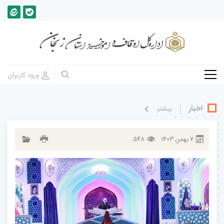
اخبار
بيشتر
7
بهمن
1403
548