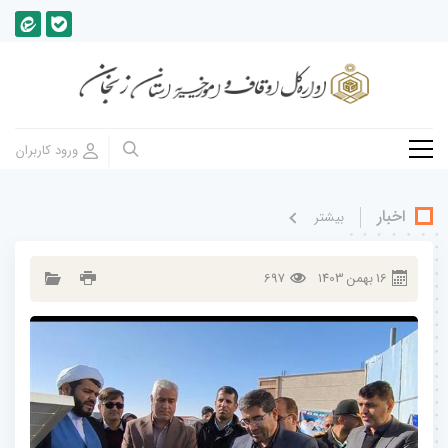
اخبار
بيشتر
16
بهمن
1403
697