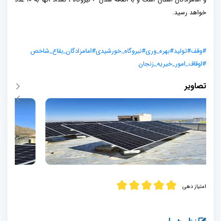
خواهد رسید.
#وقف
#تولید
#بهره_وری
#نیروگاه_خورشیدی
#امامزادگان_بقاع_شاخص
#اوقاف_امور_خیریه_زنجان
تصاویر
امتیاز دهی