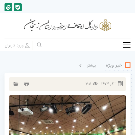
خبر ویژه
بيشتر
1
آذر
1403
301